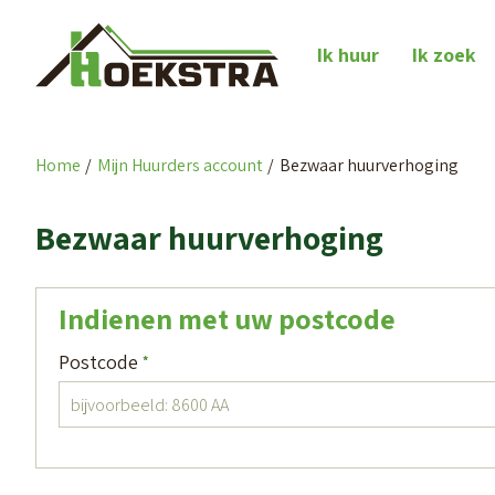
Naar de homepage
Ik huur
Ik zoek
Home
Mijn Huurders account
Bezwaar huurverhoging
Naar hoofdinhoud
Naar hoofdnavigatiemenu
Naar zoeken
Bezwaar huurverhoging
Indienen met uw postcode
Verplicht veld
Postcode
*