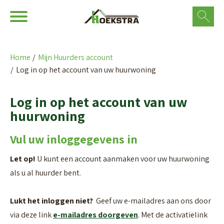
Ga naar Hoofd
Naar de homepage
Home
Mijn Huurders account
Log in op het account van uw huurwoning
Naar hoofdinhoud
Naar hoofdnavigatiemenu
Naar zoeken
Log in op het account van uw
huurwoning
Vul uw inloggegevens in
Let op!
U kunt een account aanmaken voor uw huurwoning
als u al huurder bent.
Lukt het inloggen niet?
Geef uw e-mailadres aan ons door
via deze link
e-mailadres doorgeven
. Met de activatielink