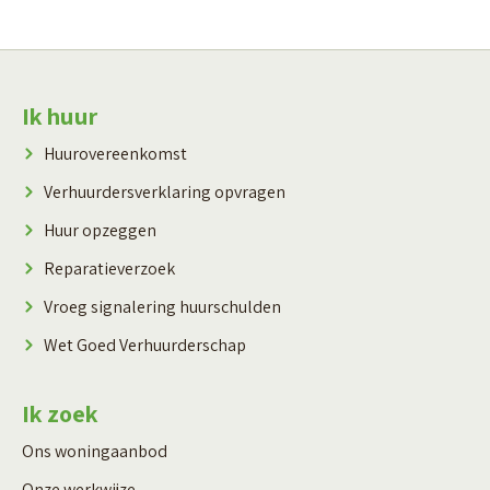
Contactinformatie
Ik huur
Huurovereenkomst
Verhuurdersverklaring opvragen
Huur opzeggen
Reparatieverzoek
Vroeg signalering huurschulden
Wet Goed Verhuurderschap
Ik zoek
Ons woningaanbod
Onze werkwijze