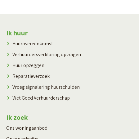
Contactinformatie
Ik huur
Huurovereenkomst
Verhuurdersverklaring opvragen
Huur opzeggen
Reparatieverzoek
Vroeg signalering huurschulden
Wet Goed Verhuurderschap
Ik zoek
Ons woningaanbod
Onze werkwijze