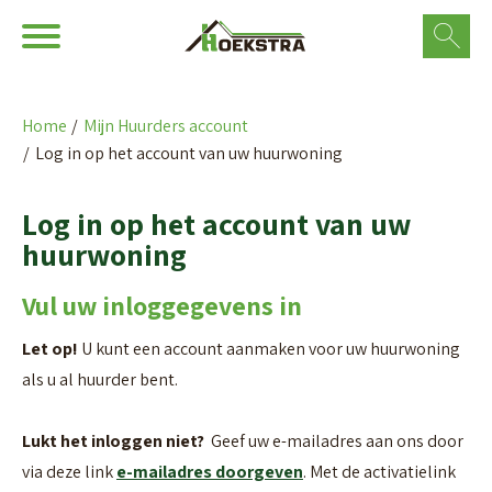
Ga naar Hoofd
Naar de homepage
Home
Mijn Huurders account
Log in op het account van uw huurwoning
Naar hoofdinhoud
Naar hoofdnavigatiemenu
Naar zoeken
Log in op het account van uw
huurwoning
Vul uw inloggegevens in
Let op!
U kunt een account aanmaken voor uw huurwoning
als u al huurder bent.
Lukt het inloggen niet?
Geef uw e-mailadres aan ons door
via deze link
e-mailadres doorgeven
. Met de activatielink