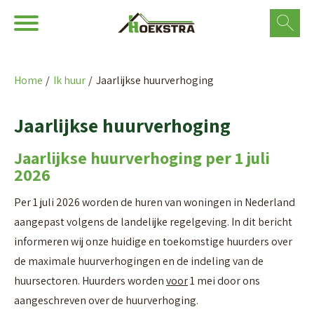
Ga naar Hoofd
Naar de homepage
Home
Ik huur
Jaarlijkse huurverhoging
Naar hoofdinhoud
Naar hoofdnavigatiemenu
Naar zoeken
Jaarlijkse huurverhoging
Jaarlijkse huurverhoging per 1 juli
2026
Per 1 juli 2026 worden de huren van woningen in Nederland
aangepast volgens de landelijke regelgeving. In dit bericht
informeren wij onze huidige en toekomstige huurders over
de maximale huurverhogingen en de indeling van de
huursectoren.
Huurders worden
voor
1 mei door ons
aangeschreven over de huurverhoging.