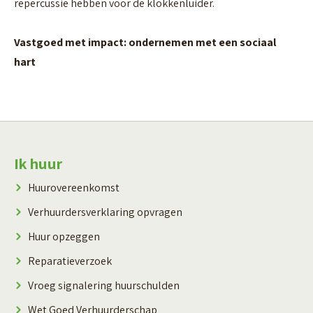
repercussie hebben voor de klokkenluider.
Vastgoed met impact: ondernemen met een sociaal
hart
Contactinformatie
Ik huur
Huurovereenkomst
Verhuurdersverklaring opvragen
Huur opzeggen
Reparatieverzoek
Vroeg signalering huurschulden
Wet Goed Verhuurderschap