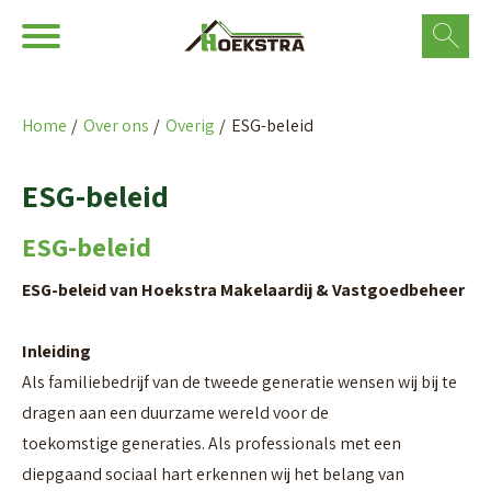
Ga naar Hoofd
Naar de homepage
Home
Over ons
Overig
ESG-beleid
Naar hoofdinhoud
Naar hoofdnavigatiemenu
Naar zoeken
ESG-beleid
ESG-beleid
ESG-beleid van Hoekstra Makelaardij & Vastgoedbeheer
Inleiding
Als familiebedrijf van de tweede generatie wensen wij bij te
dragen aan een duurzame wereld voor de
toekomstige generaties. Als professionals met een
diepgaand sociaal hart erkennen wij het belang van