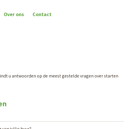
Over ons
Contact
vindt u antwoorden op de meest gestelde vragen over starten
en
 van jullie huur?