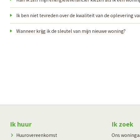
Ik ben niet tevreden over de kwaliteit van de oplevering v
Wanneer krijg ik de sleutel van mijn nieuwe woning?
Contactinformatie
Ik huur
Ik zoek
Huurovereenkomst
Ons woning