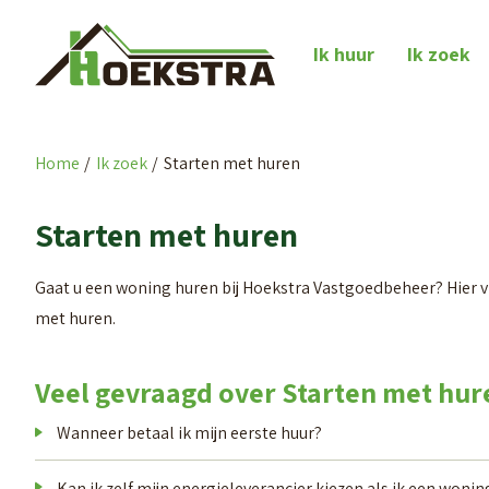
Naar de homepage
Ik huur
Ik zoek
Home
Ik zoek
Starten met huren
Naar hoofdinhoud
Naar hoofdnavigatiemenu
Naar zoeken
Starten met huren
Gaat u een woning huren bij Hoekstra Vastgoedbeheer? Hier 
met huren.
Veel gevraagd over Starten met hur
Wanneer betaal ik mijn eerste huur?
Kan ik zelf mijn energieleverancier kiezen als ik een woning