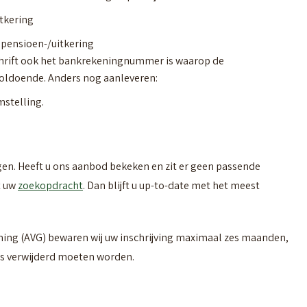
tkering
 pensioen-/uitkering
hrift ook het bankrekeningnummer is waarop de
voldoende. Anders nog aanleveren:
mstelling.
n. Heeft u ons aanbod bekeken en zit er geen passende
t uw
zoekopdracht
. Dan blijft u up-to-date met het meest
ng (AVG) bewaren wij uw inschrijving maximaal zes maanden,
ens verwijderd moeten worden.