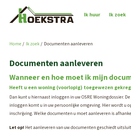
Naar de homepage
Ik huur
Ik zoek
Home
Ik zoek
Documenten aanleveren
Naar hoofdinhoud
Naar hoofdnavigatiemenu
Naar zoeken
Documenten aanleveren
Wanneer en hoe moet ik mijn docu
Heeft u een woning (voorlopig) toegewezen gekre
Dan kunt u hiernaast inloggen in uw OSRE Woningdossier. De 
inloggen komt u in uw persoonlijke omgeving. Hier wordt u 
inschrijving. Welke documenten u moet aanleveren is afhankeli
Let op!
Het aanleveren van uw documenten geschiedt uitsluit