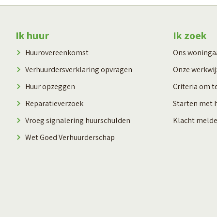
Contactinformatie
Ik huur
Ik zoek
Huurovereenkomst
Ons woning
Verhuurdersverklaring opvragen
Onze werkwij
Huur opzeggen
Criteria om t
Reparatieverzoek
Starten met 
Vroeg signalering huurschulden
Klacht meld
Wet Goed Verhuurderschap