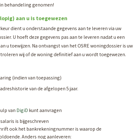
t in behandeling genomen!
lopig) aan u is toegewezen
eur dient u onderstaande gegevens aan te leveren via uw
ier. U hoeft deze gegevens pas aan te leveren nadat u een
an u toewijzen. Na ontvangst van het OSRE woningdossier is uw
troleren wij of de woning definitief aan u wordt toegewezen.
ring (indien van toepassing)
 adreshistorie van de afgelopen 5 jaar.
hulp van
DigiD
kunt aanvragen
alaris is bijgeschreven
hrift ook het bankrekeningnummer is waarop de
voldoende. Anders nog aanleveren: