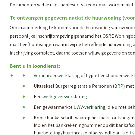
Documenten welke u los aanlevert via een email worden nie
Te ontvangen gegevens nadat de huurwoning (voor
Om in aanmerking te komen voor de huurwoning van uw voork
persoonlijke inschrijfomgeving genaamd het OSRE Woningdoss
mail heeft ontvangen waarin wij de betreffende huurwoning a
inschrijving compleet, daarna toetsen wij uw gegevens en con
Bent u in loondienst:
Verhuurdersverklaring
of hypotheekhoudersverkla
Uittreksel Burgerregistratie Personen (
BRP
) met
Een
werkgeversverklaring
Een gewaarmerkte
UWV-verklaring
, die u met be
Kopie bankafschrift waarop het laatst ontvangen s
Indien het bankrekeningnummer op dit bankafsc
huurbetaling/huurincasso plaatsvindt dan is dit 