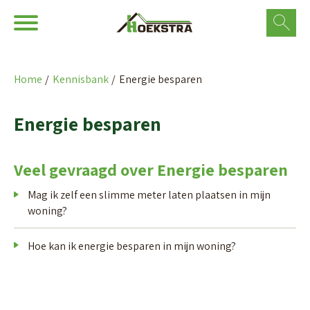
Ga naar Hoofd
Naar de homepage
Home
Kennisbank
Energie besparen
Naar hoofdinhoud
Naar hoofdnavigatiemenu
Naar zoeken
Energie besparen
Veel gevraagd over Energie besparen
Mag ik zelf een slimme meter laten plaatsen in mijn
woning?
Hoe kan ik energie besparen in mijn woning?