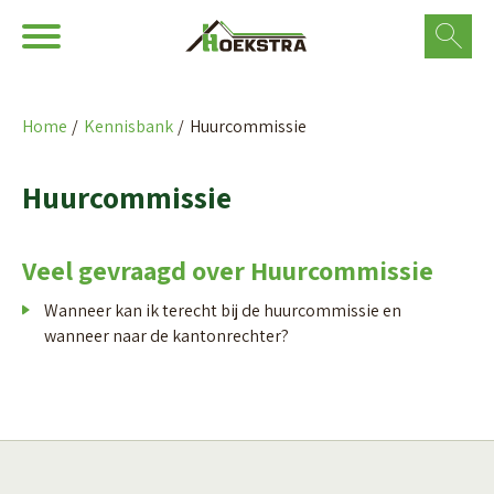
Ga naar Hoofd
Naar de homepage
Home
Kennisbank
Huurcommissie
Naar hoofdinhoud
Naar hoofdnavigatiemenu
Naar zoeken
Huurcommissie
Veel gevraagd over Huurcommissie
Wanneer kan ik terecht bij de huurcommissie en
wanneer naar de kantonrechter?