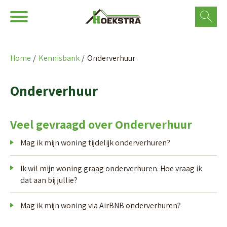
Ga naar Hoofd
Naar de homepage
Home
Kennisbank
Onderverhuur
Naar hoofdinhoud
Naar hoofdnavigatiemenu
Naar zoeken
Onderverhuur
Veel gevraagd over Onderverhuur
Mag ik mijn woning tijdelijk onderverhuren?
Ik wil mijn woning graag onderverhuren. Hoe vraag ik
dat aan bij jullie?
Mag ik mijn woning via AirBNB onderverhuren?