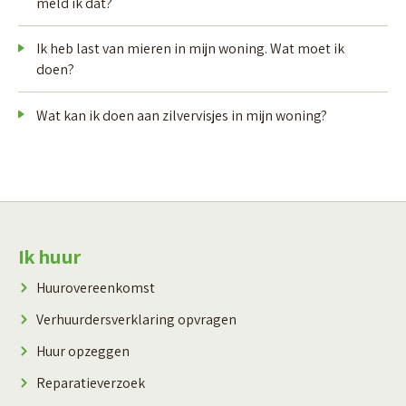
meld ik dat?
Ik heb last van mieren in mijn woning. Wat moet ik
doen?
Wat kan ik doen aan zilvervisjes in mijn woning?
Contactinformatie
Ik huur
Huurovereenkomst
Verhuurdersverklaring opvragen
Huur opzeggen
Reparatieverzoek