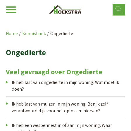
Ga naar Hoofd
Naar de homepage
Home
Kennisbank
Ongedierte
Naar hoofdinhoud
Naar hoofdnavigatiemenu
Naar zoeken
Ongedierte
Veel gevraagd over Ongedierte
Ik heb last van ongedierte in mijn woning. Wat moet ik
doen?
Ik heb last van muizen in mijn woning. Ben ik zelf
verantwoordelijk voor het oplossen hiervan?
Ik heb een wespennest in of aan mijn woning. Waar