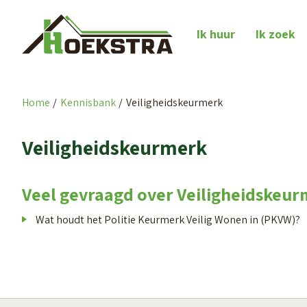
Naar de homepage
Ik huur
Ik zoek
Home
Kennisbank
Veiligheidskeurmerk
Naar hoofdinhoud
Naar hoofdnavigatiemenu
Naar zoeken
Veiligheidskeurmerk
Veel gevraagd over Veiligheidskeu
Wat houdt het Politie Keurmerk Veilig Wonen in (PKVW)?