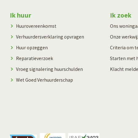
Contactinformatie
Ik huur
Ik zoek
Huurovereenkomst
Ons woning
Verhuurdersverklaring opvragen
Onze werkwij
Huur opzeggen
Criteria om t
Reparatieverzoek
Starten met 
Vroeg signalering huurschulden
Klacht meld
Wet Goed Verhuurderschap