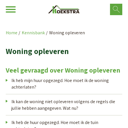
Ga naar Hoofd
Naar de homepage
Home
Kennisbank
Woning opleveren
Naar hoofdinhoud
Naar hoofdnavigatiemenu
Naar zoeken
Woning opleveren
Veel gevraagd over Woning opleveren
Ik heb mijn huur opgezegd. Hoe moet ik de woning
achterlaten?
Ik kan de woning niet opleveren volgens de regels die
jullie hebben aangegeven. Wat nu?
Ik heb de huur opgezegd. Hoe moet ik de tuin