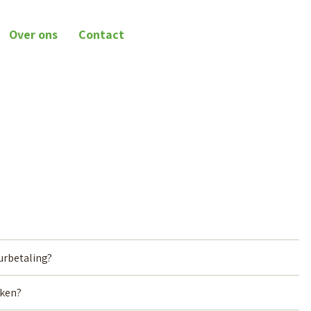
Over ons
Contact
urbetaling?
aken?