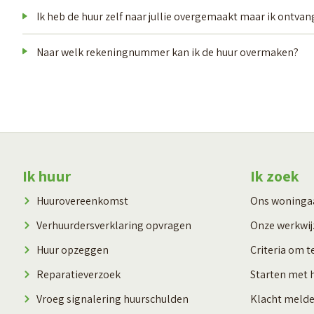
Ik heb de huur zelf naar jullie overgemaakt maar ik ontva
Naar welk rekeningnummer kan ik de huur overmaken?
Contactinformatie
Ik huur
Ik zoek
Huurovereenkomst
Ons woning
Verhuurdersverklaring opvragen
Onze werkwij
Huur opzeggen
Criteria om t
Reparatieverzoek
Starten met 
Vroeg signalering huurschulden
Klacht meld