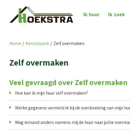
Naar de homepage
Ik huur
Ik zoek
Home
Kennisbank
Zelf overmaken
Naar hoofdinhoud
Naar hoofdnavigatiemenu
Naar zoeken
Zelf overmaken
Veel gevraagd over Zelf overmaken
Hoe kan ik mijn huur zelf overmaken?
Welke gegevens vermeld ik bij de overboeking van mijn hu
Mag iemand anders namens mij de huur naar jullie overm