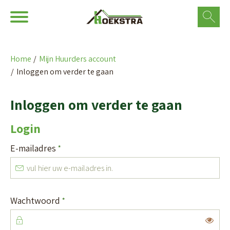
Ga naar Hoofd
Naar de homepage
Home
Mijn Huurders account
Inloggen om verder te gaan
Naar hoofdinhoud
Naar hoofdnavigatiemenu
Naar zoeken
Inloggen om verder te gaan
Login
Verplicht veld
E-mailadres
*
Verplicht veld
Wachtwoord
*