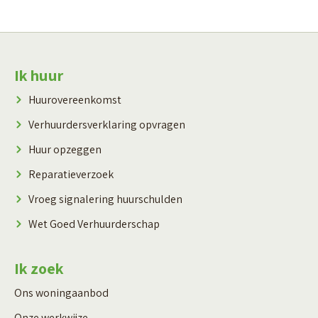
Contactinformatie
Ik huur
Huurovereenkomst
Verhuurdersverklaring opvragen
Huur opzeggen
Reparatieverzoek
Vroeg signalering huurschulden
Wet Goed Verhuurderschap
Ik zoek
Ons woningaanbod
Onze werkwijze