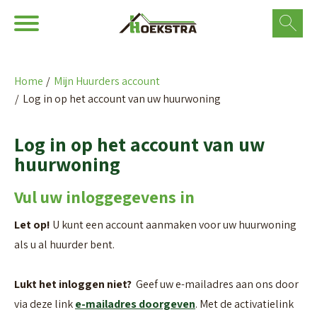
Ga naar Hoofd
Naar de homepage
Home
Mijn Huurders account
Log in op het account van uw huurwoning
Naar hoofdinhoud
Naar hoofdnavigatiemenu
Naar zoeken
Log in op het account van uw
huurwoning
Vul uw inloggegevens in
Let op!
U kunt een account aanmaken voor uw huurwoning
als u al huurder bent.
Lukt het inloggen niet?
Geef uw e-mailadres aan ons door
via deze link
e-mailadres doorgeven
. Met de activatielink