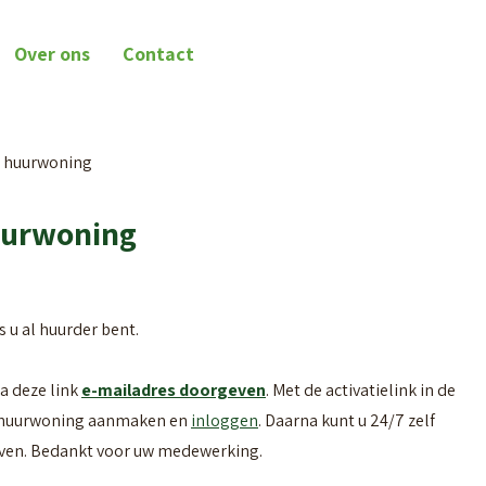
Over ons
Contact
w huurwoning
huurwoning
 u al huurder bent.
a deze link
e-mailadres doorgeven
. Met de activatielink in de
uw huurwoning aanmaken en
inloggen
. Daarna kunt u 24/7 zelf
even. Bedankt voor uw medewerking.