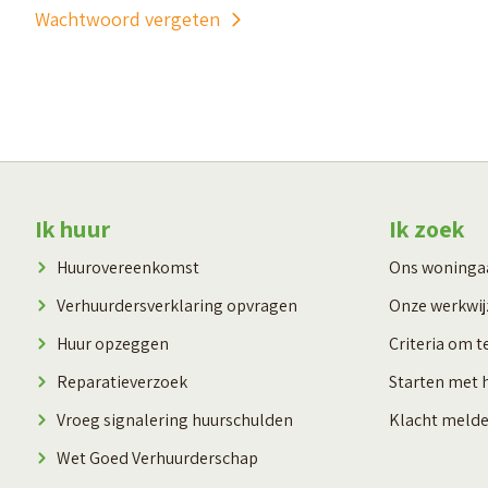
Wachtwoord vergeten
Contactinformatie
Ik huur
Ik zoek
Huurovereenkomst
Ons woning
Verhuurdersverklaring opvragen
Onze werkwij
Huur opzeggen
Criteria om t
Reparatieverzoek
Starten met 
Vroeg signalering huurschulden
Klacht meld
Wet Goed Verhuurderschap