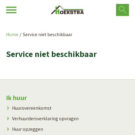
Ga naar Hoofd
Naar de homepage
Home
Service niet beschikbaar
Naar hoofdinhoud
Naar hoofdnavigatiemenu
Naar zoeken
Service niet beschikbaar
Contactinformatie
Ik huur
Huurovereenkomst
Verhuurdersverklaring opvragen
Huur opzeggen