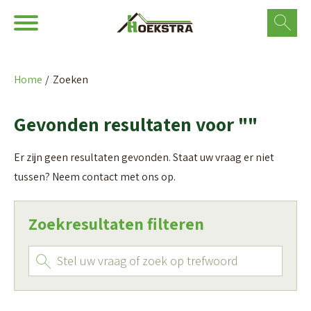
Ga naar Hoofd
Naar de homepage
Home
Zoeken
Naar hoofdinhoud
Naar hoofdnavigatiemenu
Naar zoeken
Gevonden resultaten voor ""
Er zijn geen resultaten gevonden. Staat uw vraag er niet
tussen? Neem contact met ons op.
Zoekresultaten filteren
Zoeken
Vraag of trefwoord