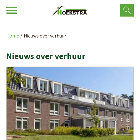
Ga naar Hoofd
Naar de homepage
Home
Nieuws over verhuur
Naar hoofdinhoud
Naar hoofdnavigatiemenu
Naar zoeken
Nieuws over verhuur