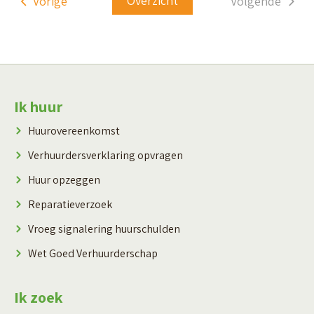
Overzicht
Vorige
Volgende
Contactinformatie
Ik huur
Huurovereenkomst
Verhuurdersverklaring opvragen
Huur opzeggen
Reparatieverzoek
Vroeg signalering huurschulden
Wet Goed Verhuurderschap
Ik zoek