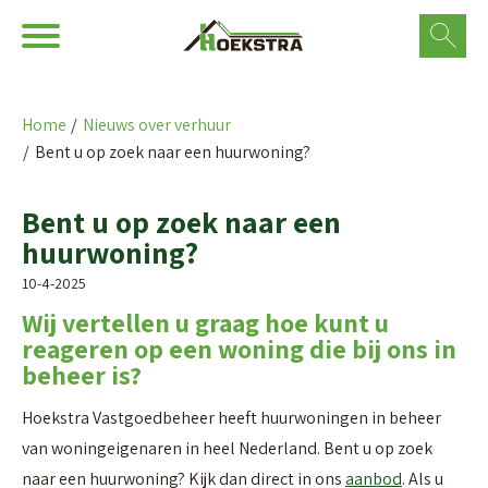
Ga naar Hoofd
Naar de homepage
Home
Nieuws over verhuur
Bent u op zoek naar een huurwoning?
Naar hoofdinhoud
Naar hoofdnavigatiemenu
Naar zoeken
Bent u op zoek naar een
huurwoning?
10-4-2025
Wij vertellen u graag hoe kunt u
reageren op een woning die bij ons in
beheer is?
Hoekstra Vastgoedbeheer heeft huurwoningen in beheer
van woningeigenaren in heel Nederland. Bent u op zoek
naar een huurwoning? Kijk dan direct in ons
aanbod
. Als u