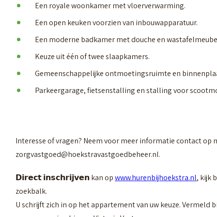
Een royale woonkamer met vloerverwarming.
Een open keuken voorzien van inbouwapparatuur.
Een moderne badkamer met douche en wastafelmeube
Keuze uit één of twee slaapkamers.
Gemeenschappelijke ontmoetingsruimte en binnenplaa
Parkeergarage, fietsenstalling en stalling voor scootm
Interesse of vragen? Neem voor meer informatie contact op 
zorgvastgoed@hoekstravastgoedbeheer.nl.
𝗗𝗶𝗿𝗲𝗰𝘁 𝗶𝗻𝘀𝗰𝗵𝗿𝗶𝗷𝘃𝗲𝗻 kan op
www.hurenbijhoekstra.nl
, kijk
zoekbalk.
U schrijft zich in op het appartement van uw keuze. Vermeld 