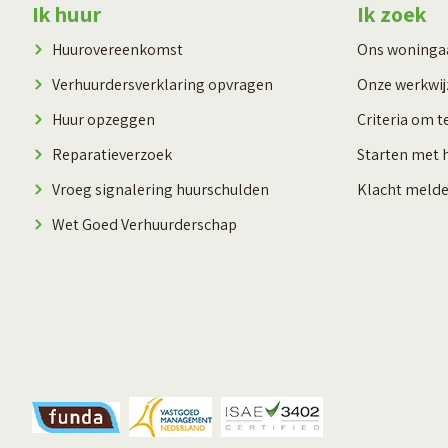
Contactinformatie
Ik huur
Ik zoek
Huurovereenkomst
Ons woning
Verhuurdersverklaring opvragen
Onze werkwij
Huur opzeggen
Criteria om t
Reparatieverzoek
Starten met 
Vroeg signalering huurschulden
Klacht meld
Wet Goed Verhuurderschap