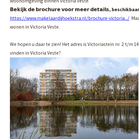
woonomgeving binnen Victoria Veste.
𝗕𝗲𝗸𝗶𝗷𝗸 𝗱𝗲 𝗯𝗿𝗼𝗰𝗵𝘂𝗿𝗲 𝘃𝗼𝗼𝗿 𝗺𝗲𝗲𝗿 𝗱𝗲𝘁𝗮𝗶𝗹
𝘀, beschikbaa
https://www.makelaardijhoekstra.nl/brochure-victoria.../
Maak
wonen in Victoria Veste.
We hopen u daar te zien!
Het adres is Victoriastein nr. 2 t/m 
vinden in Victoria Veste?