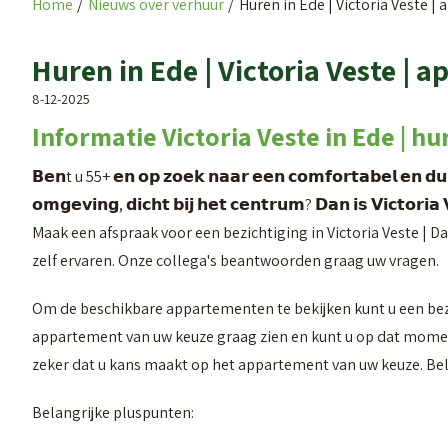
Home
Nieuws over verhuur
Huren in Ede | Victoria Veste 
Huren in Ede | Victoria Veste |
8-12-2025
Informatie Victoria Veste in Ede | h
𝗕𝗲𝗻t u 55+ 𝗲𝗻 𝗼𝗽 𝘇𝗼𝗲𝗸 𝗻𝗮𝗮𝗿 𝗲𝗲𝗻 𝗰𝗼𝗺𝗳𝗼𝗿𝘁𝗮𝗯𝗲𝗹 𝗲𝗻 𝗱𝘂
𝗼𝗺𝗴𝗲𝘃𝗶𝗻𝗴, 𝗱𝗶𝗰𝗵𝘁 𝗯𝗶𝗷 𝗵𝗲𝘁 𝗰𝗲𝗻𝘁𝗿𝘂𝗺? 𝗗𝗮𝗻 𝗶𝘀 𝗩𝗶𝗰𝘁𝗼𝗿𝗶𝗮
Maak een afspraak voor een bezichtiging in Victoria Veste | Da
zelf ervaren. Onze collega's beantwoorden graag uw vragen.
Om de beschikbare appartementen te bekijken kunt u een bezi
appartement van uw keuze graag zien en kunt u op dat moment
zeker dat u kans maakt op het appartement van uw keuze. Bel
Belangrijke pluspunten: