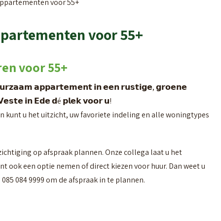
| appartementen voor 55+
 appartementen voor 55+
uren voor 55+
𝗿𝘇𝗮𝗮𝗺 𝗮𝗽𝗽𝗮𝗿𝘁𝗲𝗺𝗲𝗻𝘁 𝗶𝗻 𝗲𝗲𝗻 𝗿𝘂𝘀𝘁𝗶𝗴𝗲, 𝗴𝗿𝗼𝗲𝗻𝗲
 𝗩𝗲𝘀𝘁𝗲 𝗶𝗻 𝗘𝗱𝗲 𝗱é 𝗽𝗹𝗲𝗸 𝘃𝗼𝗼𝗿 𝘂!
n kunt u het uitzicht, uw favoriete indeling en alle woningtypes
chtiging op afspraak plannen. Onze collega laat u het
 ook een optie nemen of direct kiezen voor huur. Dan weet u
 085 084 9999 om de afspraak in te plannen.